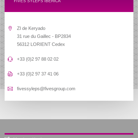
FIVES SYLEPS IBERICA
ZI de Keryado
31 rue du Gaillec - BP2834
56312 LORIENT Cedex
+33 (0)2 97 88 02 02
+33 (0)2 97 37 41 06
fivessyleps@fivesgroup.com