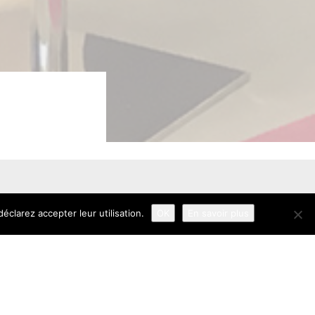
éclarez accepter leur utilisation.
OK
En savoir plus